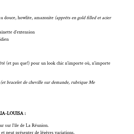
au douce, howlite, amazonite
(apprêts en gold filled et acier
aînette d'extension
idien
été (et pas que!) pour un look chic n'importe où, n'importe
(et bracelet de cheville sur demande, rubrique Me
IA-LOUISA :
r sur l'île de La Réunion.
et peut présenter de légères variations.