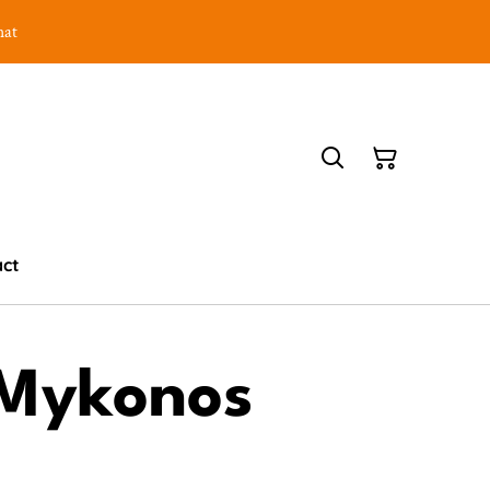
hat
act
 Mykonos