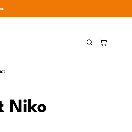
hat
act
t Niko