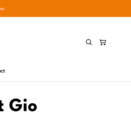
hat
act
t Gio