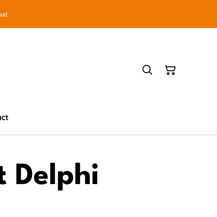
hat
act
t Delphi