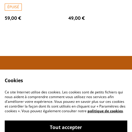
ÉPUISÉ
59,00 €
49,00 €
Contactez
Conditions
Maria.Louisa
Cookies
Politique de
Politique de cookies
confidentialité
Ce site Internet utilise des cookies. Les cookies sont de petits fichiers qui
nous aident à comprendre comment vous utilisez nos services afin
d'améliorer votre expérience. Vous pouvez en savoir plus sur ces cookies
et contrôler la façon dont ils sont utilisés en cliquant sur « Paramètres des
cookies ». Vous pouvez également consulter notre
politique de cookies
.
Tout accepter
Maria-Louisa | Bijoux artisanaux faits main